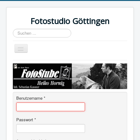
Fotostudio Göttingen
Suchen
...
Navigation
an/aus
Startseite
Fotogalerie
Impressum
Datenschutzerklärung
Benutzername
*
Passwort
*